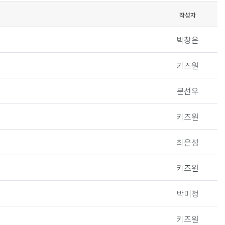
작성자
박창은
키즈원
문선우
키즈원
최은성
키즈원
박미정
키즈원