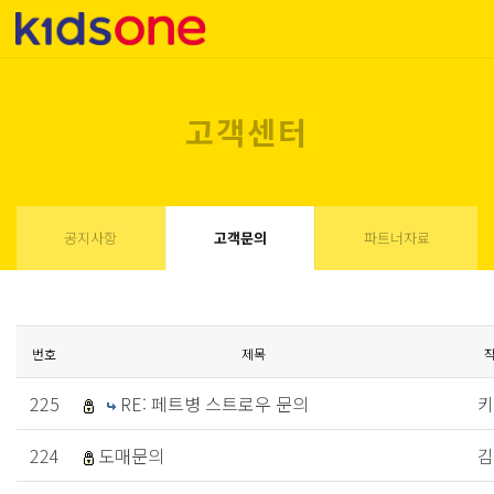
고객센터
공지사항
고객문의
파트너자료
번호
제목
225
RE: 페트병 스트로우 문의
키
224
도매문의
김