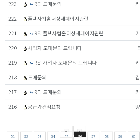
223
RE: 도매문의
키
222
플렉사컵홀더상세페이지관련
221
RE: 플렉사컵홀더상세페이지관련
키
220
사업자 도매문의 드립니다
219
RE: 사업자 도매문의 드립니다
키
218
도매문의
김
217
RE: 도매문의
키
216
공급가견적요청
양
51
52
53
54
55
56
57
58
59
60