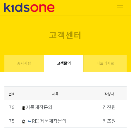
고객센터
공지사항
고객문의
파트너자료
번호
제목
작성자
76
제품제작문의
김진원
75
RE: 제품제작문의
키즈원