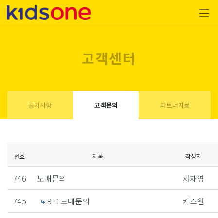
고객센터
공지사항
고객문의
파트너자료
번호
제목
작성자
746
도매문의
서재영
745
RE: 도매문의
키즈원