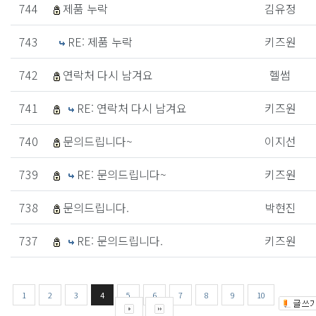
744
제품 누락
김유정
743
RE: 제품 누락
키즈원
742
연락처 다시 남겨요
헬썸
741
RE: 연락처 다시 남겨요
키즈원
740
문의드립니다~
이지선
739
RE: 문의드립니다~
키즈원
738
문의드립니다.
박현진
737
RE: 문의드립니다.
키즈원
1
2
3
4
5
6
7
8
9
10