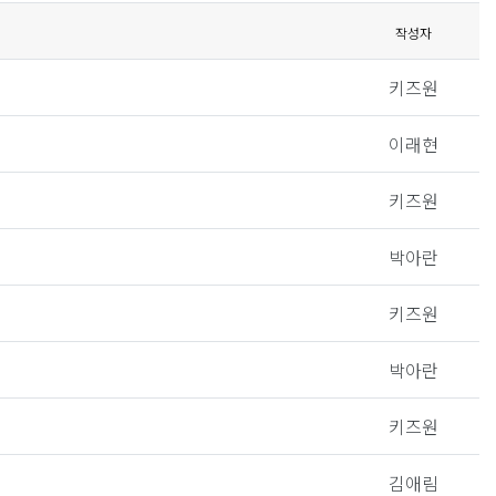
작성자
키즈원
이래현
키즈원
박아란
키즈원
박아란
키즈원
김애림