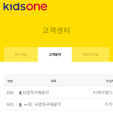
고객센터
공지사항
고객문의
파트너자료
번호
제목
작성
606
사업자구매문의
티케이엠디
605
RE: 사업자구매문의
키즈